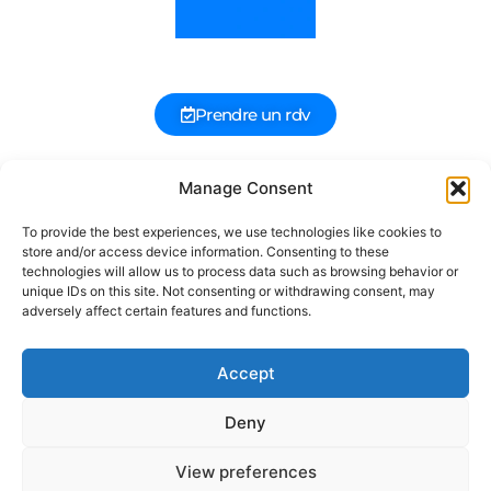
Prendre un rdv
Manage Consent
Suivez nous sur les réseaux
To provide the best experiences, we use technologies like cookies to
store and/or access device information. Consenting to these
technologies will allow us to process data such as browsing behavior or
unique IDs on this site. Not consenting or withdrawing consent, may
adversely affect certain features and functions.
Mentions légales
Accept
Deny
Je me suis fait
View preferences
hacker